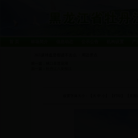
首 页
林场简介
信息动态
公示公告
机构设置
产
365滚球盘是都进不去么
周边景点
>
前一篇：
林口县莲花湖
后一篇：
牡丹江八女投江
设置字体大小：【
大
中
小
】 【
打印
】 【页