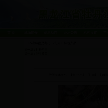
首 页
林场简介
信息动态
公示公告
机构设置
产
365滚球盘是都进不去么
特色产品
>
前一篇：
红松坚果
后一篇：
野生蕨菜
设置字体大小：【
大
中
小
】 【
打印
】 【页