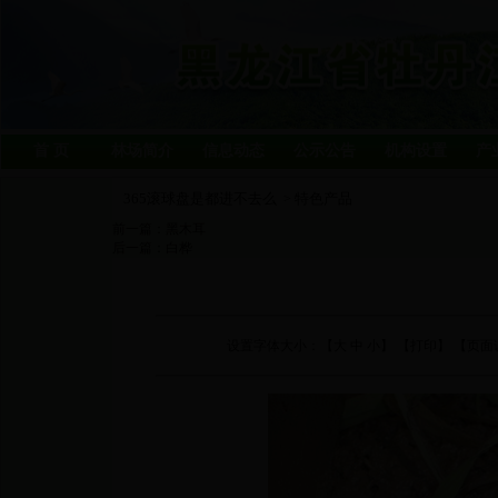
首 页
林场简介
信息动态
公示公告
机构设置
产
365滚球盘是都进不去么
特色产品
>
前一篇：
黑木耳
后一篇：
白桦
设置字体大小：【
大
中
小
】 【
打印
】 【页