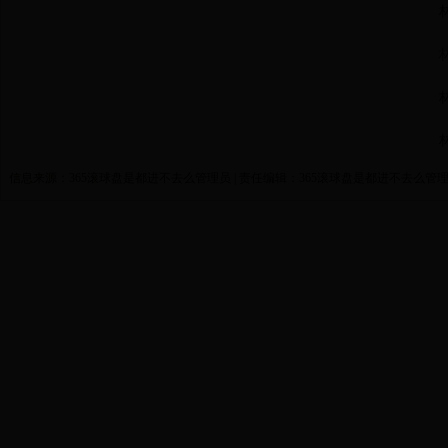
林口县
林口县
林口县
林口县
信息来源：365滚球盘是都进不去么管理员 | 责任编辑：365滚球盘是都进不去么管