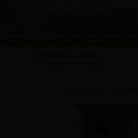
首 页
林场简介
信息动态
公示公告
机构设置
产
365滚球盘是都进不去么
机构设置
>
前一篇：
林口县虎山林场中央森林生态效益...
设置字体大小：【
大
中
小
】 【
打印
】 【页