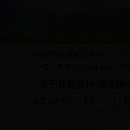
首 页
林场简介
信息动态
公示公告
机构设置
产
365滚球盘是都进不去么
公
>
后一篇：
关于印发林业系统《推荐 “
关于开展践行“我们的
设置字体大小：【
大
中
小
】 【
间：2013-0