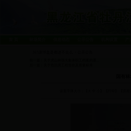
首 页
林场简介
信息动态
公示公告
机构设置
产
365滚球盘是都进不去么
公示公告
>
前一篇：
关于虎山林场大集体职工档案的通...
后一篇：
关于危旧房工程造价及质量标准
国有林
设置字体大小：【
大
中
小
】 【
打印
】 【页