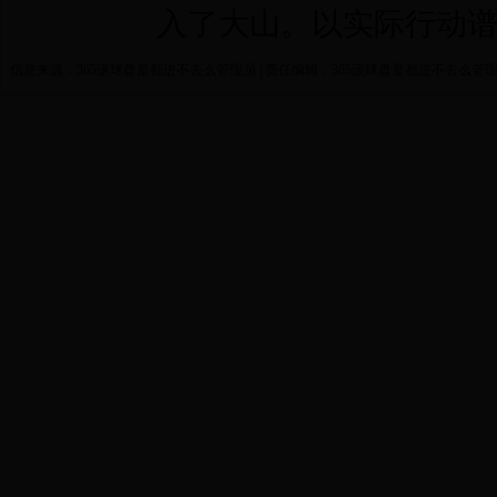
入了大山。以实际行动
信息来源：365滚球盘是都进不去么管理员 | 责任编辑：365滚球盘是都进不去么管