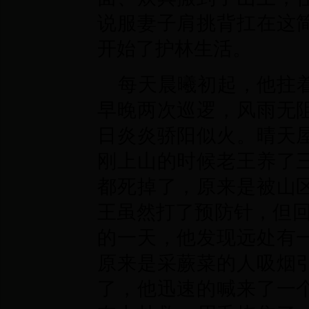
说服妻子肩挑背扛在这
开始了护林生活。
每天晨曦初起，他拄
早晚两次巡逻，风雨无
日炎炎骄阳似火。晴天
刚上山的时候老王养了
都死掉了，原来是被山
王虽然打了预防针，但回
的一天，他发现远处有
原来是采蕨菜的人吸烟
了，他迅速的喊来了一