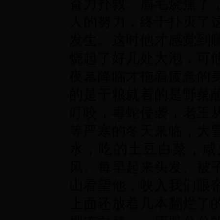
奋力扑救。眉毛烧焦了
人的努力，终于扑灭了
发生。这时他才感觉到
烧起了好几处大泡，可
夜幕降临才拖着疲惫的
的是干粮就着的是野菜
叮咬，毒蛇侵袭，老王
等严寒的冬天来临，大
水，吃的土豆白菜，咸
风。每早起来头发、被
山看望他，映入我们眼
上面还放着几本翻烂了