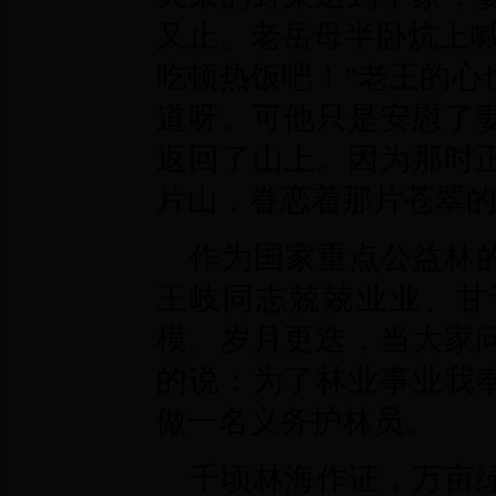
又止。老岳母半卧炕上喊
吃顿热饭吧！"老王的心
道呀。可他只是安慰了
返回了山上。因为那时
片山，眷恋着那片苍翠
作为国家重点公益林
王岐同志兢兢业业、甘
模。岁月更迭，当大家
的说：为了林业事业我
做一名义务护林员。
千顷林海作证，万亩