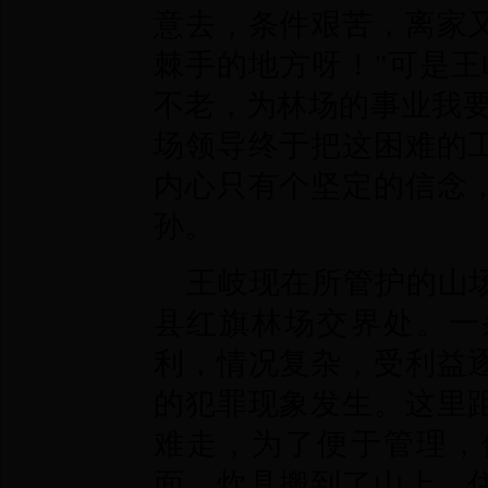
意去，条件艰苦，离家
棘手的地方呀！"可是王
不老，为林场的事业我要
场领导终于把这困难的
内心只有个坚定的信念
孙。
王岐现在所管护的山场
县红旗林场交界处。一
利，情况复杂，受利益
的犯罪现象发生。这里距
难走，为了便于管理，
面、炊具搬到了山上，