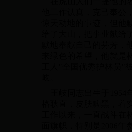
在虎山人们一提他的
他工作认真，克己奉公
惊天动地的事迹，但他
给了大山，把事业献给
默地奉献自己的芬芳，
来绿色的希望，他就是
工人"全国优秀护林员"
岐。
王岐同志出生于195
格耿直，皮肤黝黑，着
工作以来，一直战斗在
面旗帜，特别是2006