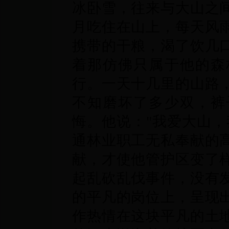
冰卧雪，往来与大山之
月吃住在山上，每天风
携带的干粮，渴了饮几
着那仿佛只属于他的森
行。一天十几里的山路
不知磨坏了多少双，裤
悔。他说："我爱大山，
通林业职工无私奉献的
献，才使他管护区变了
起乱砍乱伐事件，没有
的平凡的岗位上，呈现
作热情在这块平凡的土