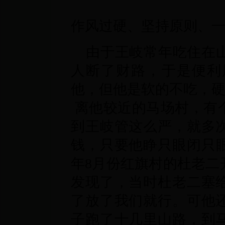
作风过硬、坚持原则、
由于王岐常年吃住在
人断了财路，于是便利
他，但他是软的不吃，
离他较近的马场村，有
到王岐管这么严，就多
钱，只要他睁只眼闭只眼
年8月份红旗村的杜老二
发现了，当时杜老二塞
了放了我们就行。可他
子跑了十几里山路，到