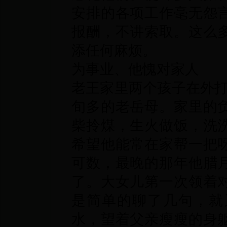
安排的各项工作毫无怨
报酬，不讲索取。这么
添任何麻烦。
为事业、他愧对家人
老王家里两个孩子在外打
旬多的老岳母。家里的
柴拎煤，生火做饭，洗
希望他能常在家帮一把
可数，最晚的那年他腊
了。大女儿第一次领着
是简单的聊了几句，就
水，望着父亲瘦瘦的身