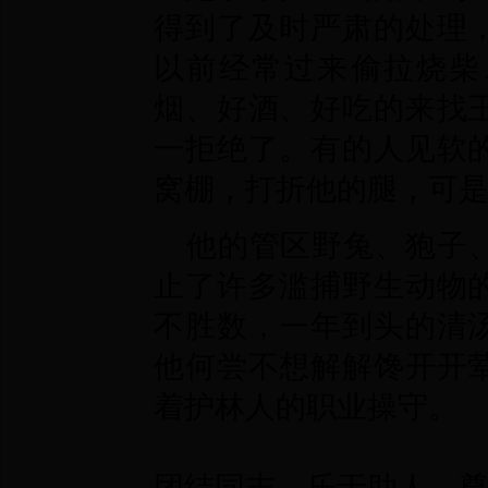
得到了及时严肃的处理
以前经常过来偷拉烧柴
烟、好酒、好吃的来找
一拒绝了。有的人见软
窝棚，打折他的腿，可
他的管区野兔、狍子
止了许多滥捕野生动物
不胜数，一年到头的清
他何尝不想解解馋开开
着护林人的职业操守。
团结同志、乐于助人、