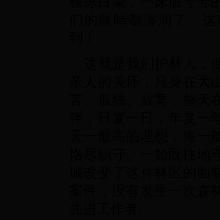
棵冻白菜，一床脏兮兮
们的眼睛都湿润了，这
到！
这就是我们护林人，
亲人的关怀，只身在大
苦、孤独、寂寞，整天
伴，日复一日，年复一
天一般高的理想，海一
恪尽职守、一如既往地
诚改变了这片林区的面
案件，没有发生一次森
先进工作者。