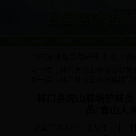
首 页
林场简介
信息动态
公示公告
机构设置
产
365滚球盘是都进不去么
热
>
前一篇：
林口县虎山林场在职党员
后一篇：
林口县虎山林场迎接黑河
林口县虎山林场护林员
员”青山人
设置字体大小：【
大
中
小
】 【