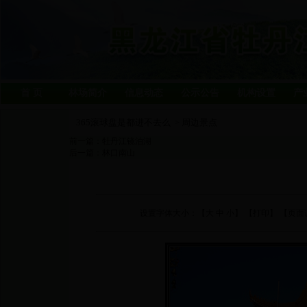
首 页
林场简介
信息动态
公示公告
机构设置
产
365滚球盘是都进不去么
周边景点
>
前一篇：
牡丹江镜泊湖
后一篇：
林口南山
设置字体大小：【
大
中
小
】 【
打印
】 【页