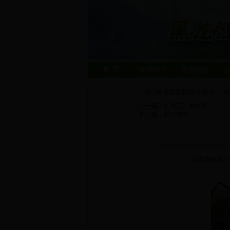
首 页
林场简介
信息动态
公
365滚球盘是都进不去么
周
>
前一篇：
牡丹江八女投江
后一篇：
林口寺院
设置字体大小