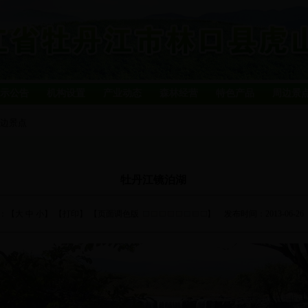
示公告
机构设置
产业动态
森林经营
特色产品
周边景
边景点
牡丹江镜泊湖
：【
大
中
小
】 【
打印
】 【页面调色版
】
发布时间：2013-06-26