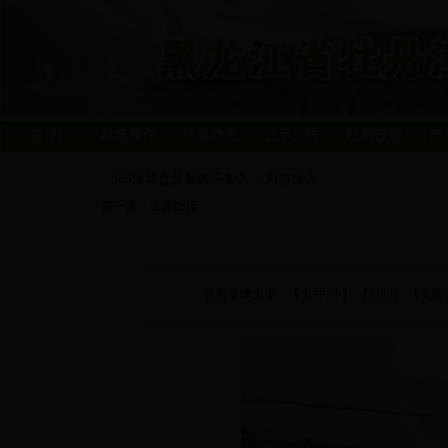
首 页
林场简介
信息动态
公示公告
机构设置
产
365滚球盘是都进不去么
周边饭店
>
前一篇：
金源饭店
设置字体大小：【
大
中
小
】 【
打印
】 【页