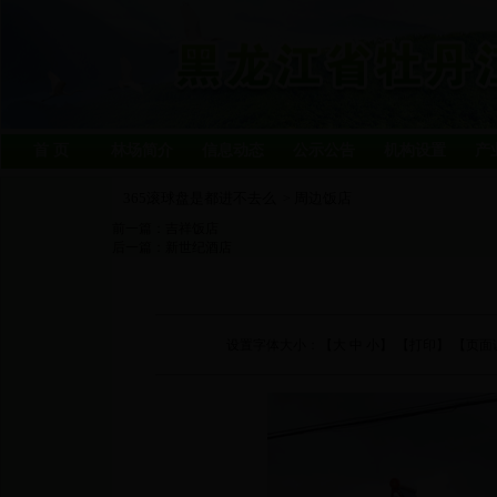
首 页
林场简介
信息动态
公示公告
机构设置
产
365滚球盘是都进不去么
周边饭店
>
前一篇：
吉祥饭店
后一篇：
新世纪酒店
设置字体大小：【
大
中
小
】 【
打印
】 【页