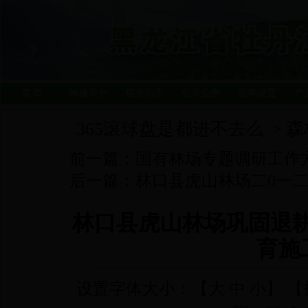
首 页
林场简介
信息动态
公示公告
机构设置
产
365滚球盘是都进不去么
森
>
前一篇：
国有林场专题调研工作
后一篇：
林口县虎山林场二0一二年
林口县虎山林场巩固退
育施
设置字体大小：【
大
中
小
】 【