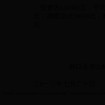
投资为110000元，平
元，调查设计20000元，检
元。
林口县虎山林
二0一三年七月二十日
信息来源：365滚球盘是都进不去么管理员 | 责任编辑：365滚球盘是都进不去么管