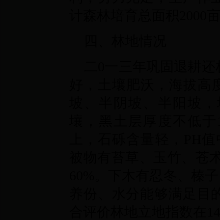
计森林培育总面积2000
四、林地情况
二0一三年巩固退耕还
好，土壤肥沃，海拔高度
坡、半阴坡、半阳坡，
壤，黑土层厚度不低于1
上，石砾含量轻，PH值
被物有苔草、玉竹、苍术
60%。下木有忍冬、榛
养份、水分能够满足目
合评价林地立地指数在1