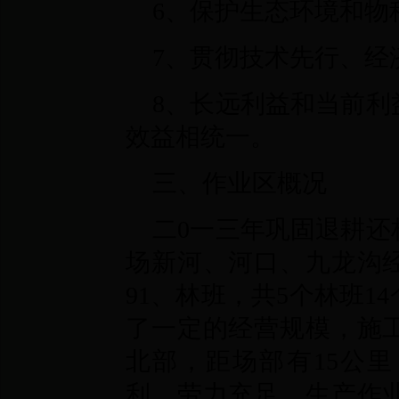
6、保护生态环境和物
7、贯彻技术先行、经
8、长远利益和当前利
效益相统一。
三、作业区概况
二0一三年巩固退耕还
场新河、河口、九龙沟经营
91、林班，共5个林班
了一定的经营规模，施
北部，距场部有15公
利，劳力充足，生产作