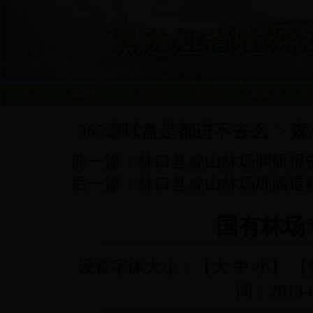
首 页
林场简介
信息动态
公示公告
机构设置
产
365滚球盘是都进不去么
森
>
前一篇：
林口县虎山林场调研报
后一篇：
林口县虎山林场巩固退耕
国有林场
设置字体大小：【
大
中
小
】 【
间：2013-0