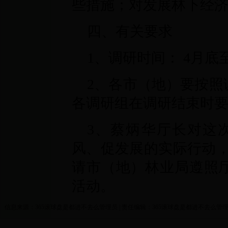
些措施；对发展林下经
四、有关要求
1、调研时间： 4月底
2、各市（地）要按照
各调研组在调研结束时
3、蔡炳华厅长对这
风、促发展的实际行动，
请市（地）林业局遵照
活动。
信息来源：365滚球盘是都进不去么管理员 | 责任编辑：365滚球盘是都进不去么管