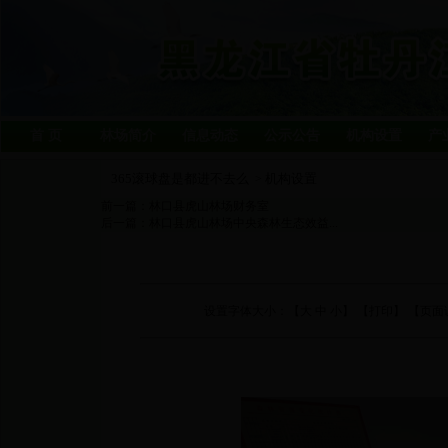
首 页
林场简介
信息动态
公示公告
机构设置
产
365滚球盘是都进不去么
机构设置
>
前一篇：
林口县虎山林场财务室
后一篇：
林口县虎山林场中央森林生态效益...
设置字体大小：【
大
中
小
】 【
打印
】 【页