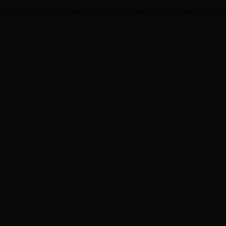
信息来源：365滚球盘是都进不去么管理员 | 责任编辑：365滚球盘是都进不去么管