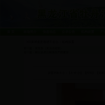
首 页
林场简介
信息动态
公示公告
机构设置
产
365滚球盘是都进不去么
机构设置
>
前一篇：
党支部（党员活动室）
后一篇：
林口县虎山林场生产档案室
设置字体大小：【
大
中
小
】 【
打印
】 【页