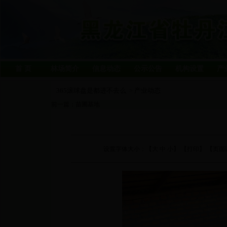
首 页
林场简介
信息动态
公示公告
机构设置
产
365滚球盘是都进不去么
产业动态
>
前一篇：
苗圃基地
设置字体大小：【
大
中
小
】 【
打印
】 【页