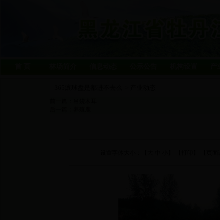
首 页
林场简介
信息动态
公示公告
机构设置
产
365滚球盘是都进不去么
产业动态
>
前一篇：
吊袋木耳
后一篇：
养殖鹿
设置字体大小：【
大
中
小
】 【
打印
】 【页