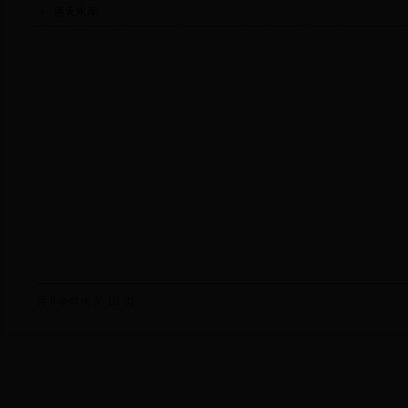
通天水库
共
8
条数据 第
1/1
页